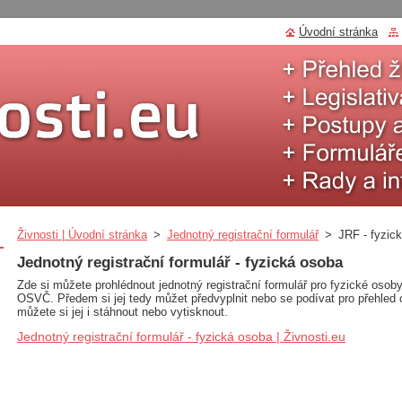
Úvodní stránka
Živnosti | Úvodní stránka
>
Jednotný registrační formulář
>
JRF - fyzic
Jednotný registrační formulář - fyzická osoba
Zde si můžete prohlédnout jednotný registrační formulář pro fyzické osoby
OSVČ. Předem si jej tedy můžet předvyplnit nebo se podívat pro přehled
můžete si jej i stáhnout nebo vytisknout.
Jednotný registrační formulář - fyzická osoba | Živnosti.eu