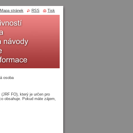
Mapa stránek
RSS
Tisk
ká osoba
 (JRF FO), který je určen pro
 co obsahuje. Pokud máte zájem,