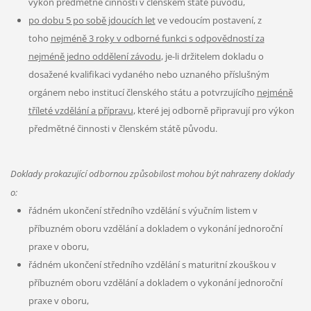
výkon předmětné činnosti v členském státě původu,
po dobu 5 po sobě jdoucích let
ve vedoucím postavení, z
toho
nejméně 3 roky v odborné funkci s odpovědností za
nejméně jedno oddělení závodu
, je-li držitelem dokladu o
dosažené kvalifikaci vydaného nebo uznaného příslušným
orgánem nebo institucí členského státu a potvrzujícího
nejméně
tříleté vzdělání a přípravu
, které jej odborně připravují pro výkon
předmětné činnosti v členském státě původu.
Doklady prokazující odbornou způsobilost mohou být nahrazeny doklady
o:
řádném ukončení středního vzdělání s výučním listem v
příbuzném oboru vzdělání a dokladem o vykonání jednoroční
praxe v oboru,
řádném ukončení středního vzdělání s maturitní zkouškou v
příbuzném oboru vzdělání a dokladem o vykonání jednoroční
praxe v oboru,