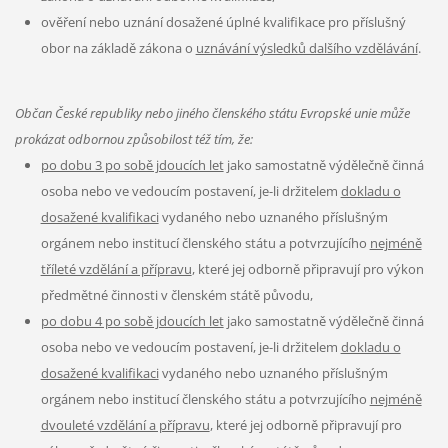
ověření nebo uznání dosažené úplné kvalifikace pro příslušný
obor na základě zákona o
uznávání výsledků dalšího vzdělávání
.
Občan České republiky nebo jiného členského státu Evropské unie může
prokázat odbornou způsobilost též tím, že:
po dobu 3 po sobě jdoucích let
jako samostatně výdělečně činná
osoba nebo ve vedoucím postavení, je-li držitelem
dokladu o
dosažené kvalifikaci
vydaného nebo uznaného příslušným
orgánem nebo institucí členského státu a potvrzujícího
nejméně
tříleté vzdělání a přípravu
, které jej odborně připravují pro výkon
předmětné činnosti v členském státě původu,
po dobu 4 po sobě jdoucích let
jako samostatně výdělečně činná
osoba nebo ve vedoucím postavení, je-li držitelem
dokladu o
dosažené kvalifikaci
vydaného nebo uznaného příslušným
orgánem nebo institucí členského státu a potvrzujícího
nejméně
dvouleté vzdělání a přípravu
, které jej odborně připravují pro