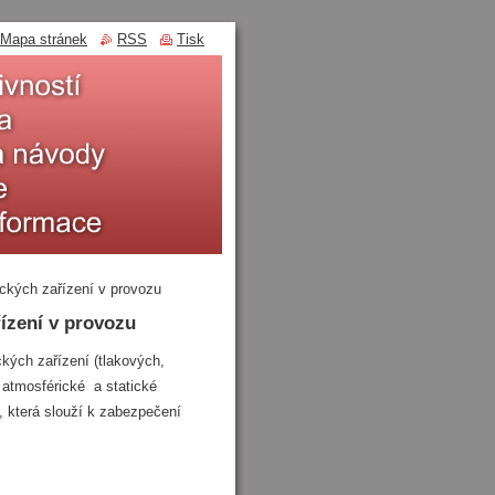
Mapa stránek
RSS
Tisk
ckých zařízení v provozu
ízení v provozu
ckých zařízení (tlakových,
 atmosférické a statické
, která slouží k zabezpečení