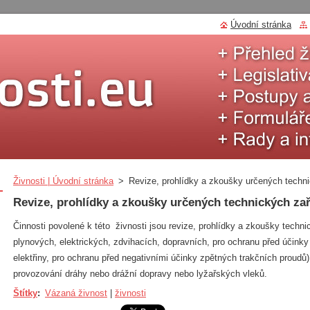
Úvodní stránka
Živnosti | Úvodní stránka
>
Revize, prohlídky a zkoušky určených techni
Revize, prohlídky a zkoušky určených technických zař
Činnosti povolené k této živnosti jsou revize, prohlídky a zkoušky techni
plynových, elektrických, zdvihacích, dopravních, pro ochranu před účinky
elektřiny, pro ochranu před negativními účinky zpětných trakčních proudů)
provozování dráhy nebo drážní dopravy nebo lyžařských vleků.
Štítky
:
Vázaná živnost
|
živnosti