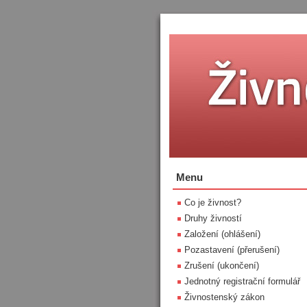
Menu
Co je živnost?
Druhy živností
Založení (ohlášení)
Pozastavení (přerušení)
Zrušení (ukončení)
Jednotný registrační formulář
Živnostenský zákon