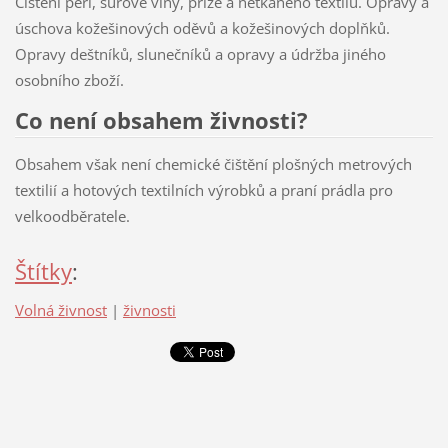
Čištění peří, surové vlny, příze a netkaného textilu. Opravy a
úschova kožešinových oděvů a kožešinových doplňků.
Opravy deštníků, slunečníků a opravy a údržba jiného
osobního zboží.
Co není obsahem živnosti?
Obsahem však není chemické čištění plošných metrových
textilií a hotových textilních výrobků a praní prádla pro
velkoodběratele.
Štítky
:
Volná živnost
|
živnosti