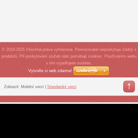
© 2010-2025 Všechna práva vyhrazena. Provozovatel neposkytuje žádný z
produktů. Při poskytování služeb nám pomáhají cookies. Používáním webu
s tím vyjadřujete souhlas.
Vytvořte si web zdarma!
Zobrazit:
Mobilní verzi
|
Standardní verzi