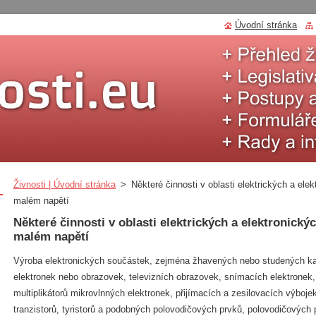
Úvodní stránka
Živnosti | Úvodní stránka
>
Některé činnosti v oblasti elektrických a ele
malém napětí
Některé činnosti v oblasti elektrických a elektronickýc
malém napětí
Výroba elektronických součástek, zejména žhavených nebo studených ka
elektronek nebo obrazovek, televizních obrazovek, snímacích elektronek,
multiplikátorů mikrovlnných elektronek, přijímacích a zesilovacích výboje
tranzistorů, tyristorů a podobných polovodičových prvků, polovodičových p