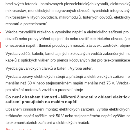
hradlových fotonek, instalovaných piezoelektrických krystalů, elektronic
mikrosestav, monolitických integrovaných obvodů, hybridních integrovan
mikrosestav v litých obvodech, mikromodulů, tištěných obvodů, elektric
reostatů a potenciometrů.
Výroba rozvaděčů nízkého a vysokého napětí a elektrického zařízení pro 
obvodů nebo pro vytváření spojení do nebo uvnitř elektrického obvodu (ze
omezovačů napětí, tlumičů proudových nárazů, zásuvek, zástrček, objím
Výroba vodičů, kabelů, lamel a jiných izolovaných vodičů zakončených 
kabelů z optických vláken pro přenos kódovaných dat pro telekomunikac
Výroba galvanických článků a baterií. Výroba antén.
Výroba a opravy elektrických strojů a přístrojů a elektronických zařízení 
menším než 50 V nebo stejnosměrném napětí menším než 75 V. Výroba e
pro silniční motorová vozidla a pracovní stroje.
Co není obsahem živnosti - Některé činnosti v oblasti elektric
zařízení pracujících na malém napětí
Obsahem činnosti není montáž elektrických zařízení, výroba elektrických s
střídavém napětí vyšším než 50 V nebo stejnosměrném napětí vyšším ne
telekomunikačních zařízení a elektrických hraček.