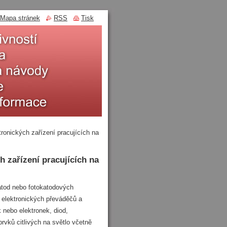
Mapa stránek
RSS
Tisk
ktronických zařízení pracujících na
h zařízení pracujících na
tod nebo fotokatodových
 elektronických převáděčů a
k nebo elektronek, diod,
rvků citlivých na světlo včetně