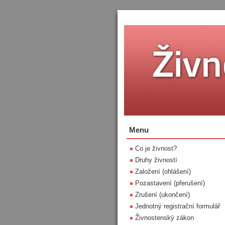
Menu
Co je živnost?
Druhy živností
Založení (ohlášení)
Pozastavení (přerušení)
Zrušení (ukončení)
Jednotný registrační formulář
Živnostenský zákon