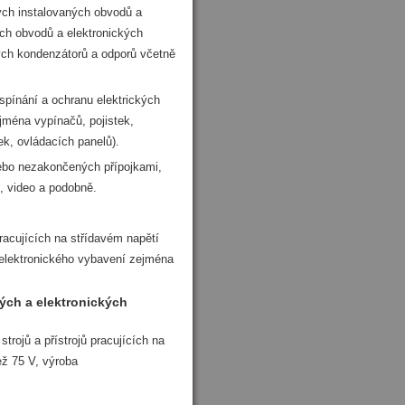
kých instalovaných obvodů a
ých obvodů a elektronických
kých kondenzátorů a odporů včetně
spínání a ochranu elektrických
jména vypínačů, pojistek,
ek, ovládacích panelů).
nebo nezakončených přípojkami,
e, video a podobně.
pracujících na střídavém napětí
lektronického vybavení zejména
kých a elektronických
trojů a přístrojů pracujících na
ž 75 V, výroba