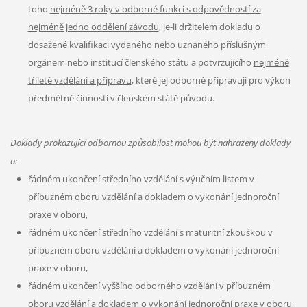
toho
nejméně 3 roky v odborné funkci s odpovědností za
nejméně jedno oddělení závodu
, je-li držitelem dokladu o
dosažené kvalifikaci vydaného nebo uznaného příslušným
orgánem nebo institucí členského státu a potvrzujícího
nejméně
tříleté vzdělání a přípravu
, které jej odborně připravují pro výkon
předmětné činnosti v členském státě původu.
Doklady prokazující odbornou způsobilost mohou být nahrazeny doklady
o:
řádném ukončení středního vzdělání s výučním listem v
příbuzném oboru vzdělání a dokladem o vykonání jednoroční
praxe v oboru,
řádném ukončení středního vzdělání s maturitní zkouškou v
příbuzném oboru vzdělání a dokladem o vykonání jednoroční
praxe v oboru,
řádném ukončení vyššího odborného vzdělání v příbuzném
oboru vzdělání a dokladem o vykonání jednoroční praxe v oboru,