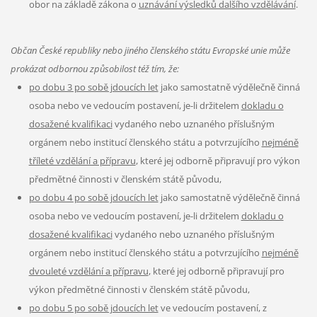
obor na základě zákona o
uznávání výsledků dalšího vzdělávání
.
Občan České republiky nebo jiného členského státu Evropské unie může
prokázat odbornou způsobilost též tím, že:
po dobu 3 po sobě jdoucích let
jako samostatně výdělečně činná
osoba nebo ve vedoucím postavení, je-li držitelem
dokladu o
dosažené kvalifikaci
vydaného nebo uznaného příslušným
orgánem nebo institucí členského státu a potvrzujícího
nejméně
tříleté vzdělání a přípravu
, které jej odborně připravují pro výkon
předmětné činnosti v členském státě původu,
po dobu 4 po sobě jdoucích let
jako samostatně výdělečně činná
osoba nebo ve vedoucím postavení, je-li držitelem
dokladu o
dosažené kvalifikaci
vydaného nebo uznaného příslušným
orgánem nebo institucí členského státu a potvrzujícího
nejméně
dvouleté vzdělání a přípravu
, které jej odborně připravují pro
výkon předmětné činnosti v členském státě původu,
po dobu 5 po sobě jdoucích let
ve vedoucím postavení, z