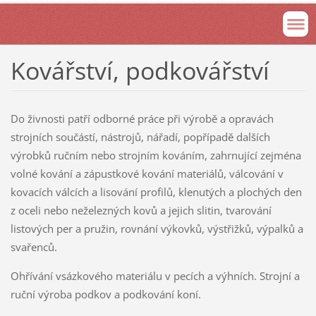
Kovářství, podkovářství
Do živnosti patří odborné práce při výrobě a opravách
strojních součástí, nástrojů, nářadí, popřípadě dalších
výrobků ručním nebo strojním kováním, zahrnující zejména
volné kování a zápustkové kování materiálů, válcování v
kovacích válcích a lisování profilů, klenutých a plochých den
z oceli nebo neželezných kovů a jejich slitin, tvarování
listových per a pružin, rovnání výkovků, výstřižků, výpalků a
svařenců.
Ohřívání vsázkového materiálu v pecích a výhních. Strojní a
ruční výroba podkov a podkování koní.