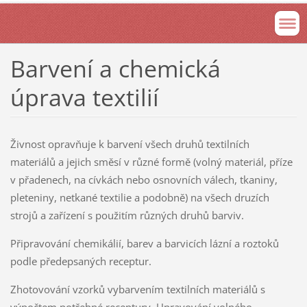
Barvení a chemická
úprava textilií
Živnost opravňuje k barvení všech druhů textilních
materiálů a jejich směsí v různé formě (volný materiál, příze
v přadenech, na cívkách nebo osnovních válech, tkaniny,
pleteniny, netkané textilie a podobně) na všech druzích
strojů a zařízení s použitím různých druhů barviv.
Připravování chemikálií, barev a barvicích lázní a roztoků
podle předepsaných receptur.
Zhotovování vzorků vybarvením textilních materiálů s
výpočtem potřebné receptury. Upravování volného