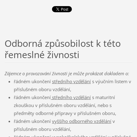
Odborná způsobilost k této
řemeslné živnosti
Zájemce o provozování živnosti je může prokázat dokladem o:
řádném ukončení
středního vzdělání
s výučním listem v
příslušném oboru vzdělání,
řádném ukončení
středního vzdělání
s maturitní
zkouškou v příslušném oboru vzdělání, nebo s
předměty odborné přípravy v příslušném oboru,
řádném ukončení
vyššího odborného vzdělání
v
příslušném oboru vzdělání,
řádném ukončení
vysokoškolského vzdělání
v příslušné