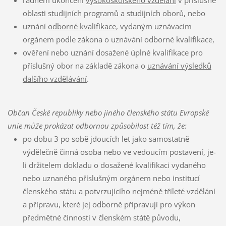
oblasti studijních programů a studijních oborů, nebo
uznání
odborné kvalifikace
, vydaným uznávacím
orgánem podle zákona o uznávání odborné kvalifikace,
ověření nebo uznání dosažené úplné kvalifikace pro
příslušný obor na základě zákona o
uznávání výsledků
dalšího vzdělávání
.
Občan České republiky nebo jiného členského státu Evropské
unie může prokázat odbornou způsobilost též tím, že:
po dobu 3 po sobě jdoucích let jako samostatně
výdělečně činná osoba nebo ve vedoucím postavení, je-
li držitelem dokladu o dosažené kvalifikaci vydaného
nebo uznaného příslušným orgánem nebo institucí
členského státu a potvrzujícího nejméně tříleté vzdělání
a přípravu, které jej odborně připravují pro výkon
předmětné činnosti v členském státě původu,