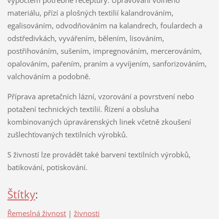
materiálu, přízí a plošných textilií kalandrováním,
egalisováním, odvodňováním na kalandrech, foulardech a
odstředivkách, vyvářením, bělením, lisováním,
postřihováním, sušením, impregnováním, mercerováním,
opalováním, pařením, praním a vyvíjením, sanforizováním,
valchováním a podobně.
Příprava apretačních lázní, vzorování a povrstvení nebo
potažení technických textilií. Řízení a obsluha
kombinovaných úpravárenských linek včetně zkoušení
zušlechťovaných textilních výrobků.
S živností lze provádět také barvení textilních výrobků,
batikování, potiskování.
Štítky
:
Řemeslná živnost
|
živnosti