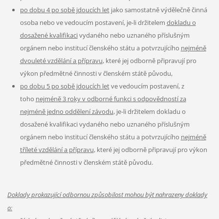
po dobu 4 po sobě jdoucích let
jako samostatně výdělečně činná
osoba nebo ve vedoucím postavení, je-li držitelem
dokladu o
dosažené kvalifikaci
vydaného nebo uznaného příslušným
orgánem nebo institucí členského státu a potvrzujícího
nejméně
dvouleté vzdělání a přípravu
, které jej odborně připravují pro
výkon předmětné činnosti v členském státě původu,
po dobu 5 po sobě jdoucích let
ve vedoucím postavení, z
toho
nejméně 3 roky v odborné funkci s odpovědností za
nejméně jedno oddělení závodu
, je-li držitelem dokladu o
dosažené kvalifikaci vydaného nebo uznaného příslušným
orgánem nebo institucí členského státu a potvrzujícího
nejméně
tříleté vzdělání a přípravu
, které jej odborně připravují pro výkon
předmětné činnosti v členském státě původu.
Doklady prokazující odbornou způsobilost mohou být nahrazeny doklady
o: