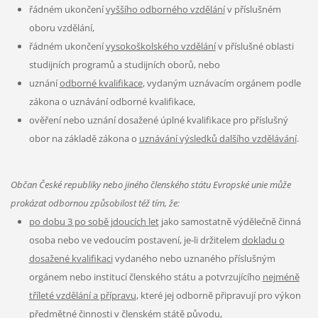
řádném ukončení
vyššího odborného vzdělání
v příslušném
oboru vzdělání,
řádném ukončení
vysokoškolského vzdělání
v příslušné oblasti
studijních programů a studijních oborů, nebo
uznání
odborné kvalifikace
, vydaným uznávacím orgánem podle
zákona o uznávání odborné kvalifikace,
ověření nebo uznání dosažené úplné kvalifikace pro příslušný
obor na základě zákona o
uznávání výsledků dalšího vzdělávání
.
Občan České republiky nebo jiného členského státu Evropské unie může
prokázat odbornou způsobilost též tím, že:
po dobu 3 po sobě jdoucích let
jako samostatně výdělečně činná
osoba nebo ve vedoucím postavení, je-li držitelem
dokladu o
dosažené kvalifikaci
vydaného nebo uznaného příslušným
orgánem nebo institucí členského státu a potvrzujícího
nejméně
tříleté vzdělání a přípravu
, které jej odborně připravují pro výkon
předmětné činnosti v členském státě původu,